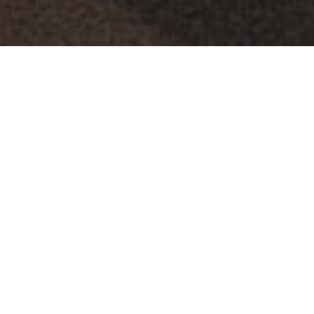
ĮMONĖS VEIKLA
Kaip Mes Galime Jums
Padėti
Vertiname kiekvieną savo klientą, todėl stengiamės išlikti maksimaliai
lankstūs ir pasiūlyti sprendimą, geriausiai atitinkantį Jūsų poreikius.