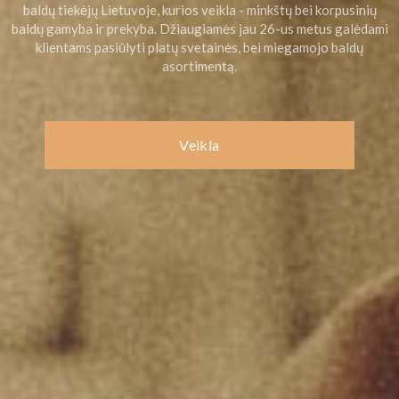
baldų tiekėjų Lietuvoje, kurios veikla - minkštų bei korpusinių
baldų gamyba ir prekyba. Džiaugiamės jau 26-us metus galėdami
klientams pasiūlyti platų svetainės, bei miegamojo baldų
asortimentą.
Veikla