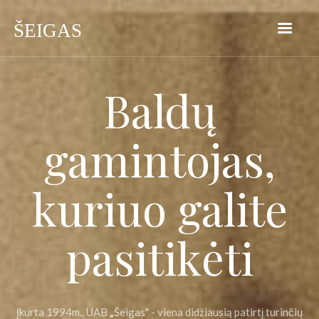
Baldų
gamintojas,
kuriuo galite
pasitikėti
Įkurta 1994m., UAB
„
Šeigas" - viena didžiausią patirtį turinčių